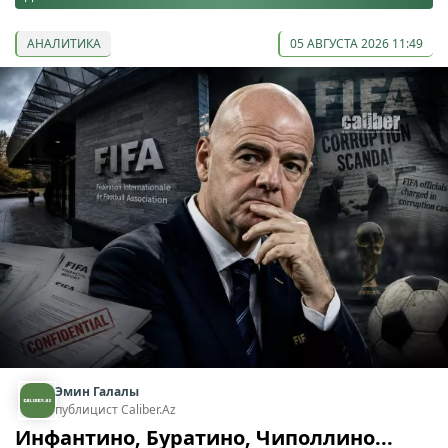
АНАЛИТИКА
05 АВГУСТА 2026 11:49
Эмин Галалы
публицист Caliber.Az
Инфантино, Буратино, Чиполлино...