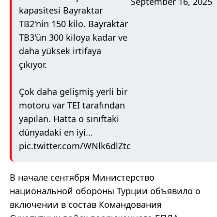
September 16, 2025
kapasitesi Bayraktar
TB2'nin 150 kilo. Bayraktar
TB3'ün 300 kiloya kadar ve
daha yüksek irtifaya
çıkıyor.
Çok daha gelişmiş yerli bir
motoru var TEI tarafından
yapılan. Hatta o sınıftaki
dünyadaki en iyi…
pic.twitter.com/WNlk6dlZtc
В начале сентября Министерство
национальной обороны Турции объявило о
включении в состав Командования