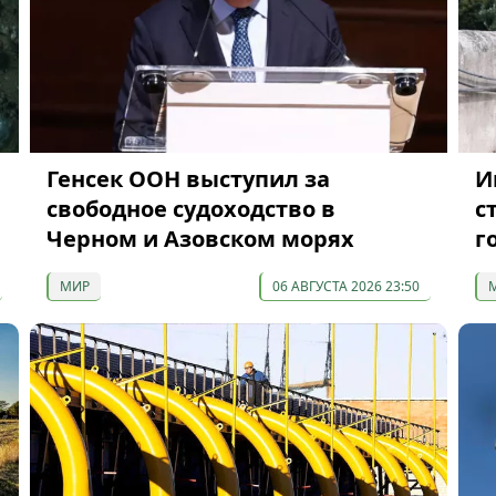
Генсек ООН выступил за
И
свободное судоходство в
с
Черном и Азовском морях
г
МИР
06 АВГУСТА 2026 23:50