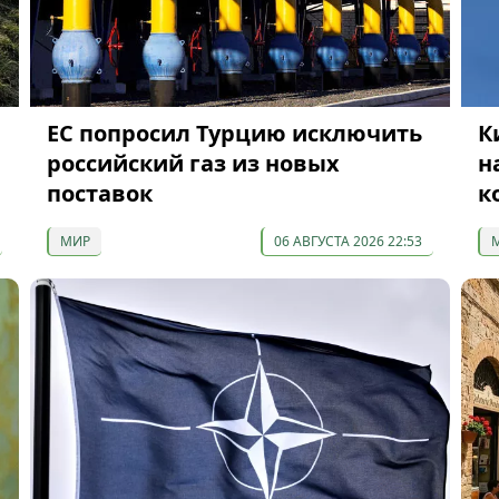
ЕС попросил Турцию исключить
К
российский газ из новых
н
поставок
к
МИР
06 АВГУСТА 2026 22:53