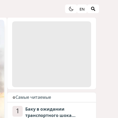
EN
Cамые читаемые
1
Баку в ожидании
транспортного шока...