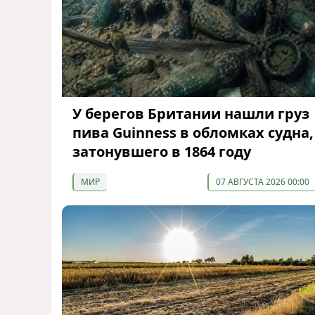
У берегов Британии нашли груз
пива Guinness в обломках судна,
затонувшего в 1864 году
МИР
07 АВГУСТА 2026 00:00