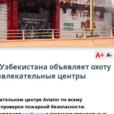
A+
A-
Узбекистана объявляет охоту
азвлекательные центры
ательном центре Aviator по всему
проверки пожарной безопасности.
Кулдашев
сообщил
о создании специальных