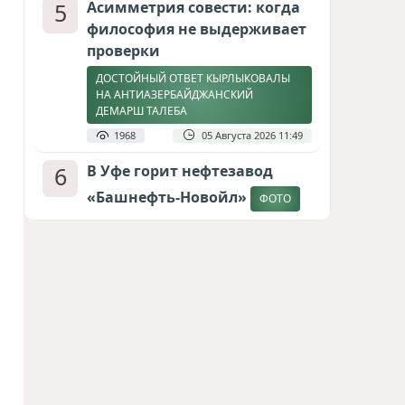
5
Асимметрия совести: когда
философия не выдерживает
проверки
ДОСТОЙНЫЙ ОТВЕТ КЫРЛЫКОВАЛЫ
НА АНТИАЗЕРБАЙДЖАНСКИЙ
ДЕМАРШ ТАЛЕБА
1968
05 Августа 2026 11:49
6
В Уфе горит нефтезавод
«Башнефть-Новойл»
ФОТО
1819
05 Августа 2026 12:53
7
Атлантический щит: Дания
ставит на Фареры в
большой игре за Арктику
СТАТЬЯ МАТАНАТ НАСИБОВОЙ
1635
05 Августа 2026 08:26
8
Европарламент без маски