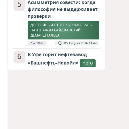
5
Асимметрия совести: когда
философия не выдерживает
проверки
ДОСТОЙНЫЙ ОТВЕТ КЫРЛЫКОВАЛЫ
НА АНТИАЗЕРБАЙДЖАНСКИЙ
ДЕМАРШ ТАЛЕБА
1999
05 Августа 2026 11:49
6
В Уфе горит нефтезавод
«Башнефть-Новойл»
ФОТО
1862
05 Августа 2026 12:53
7
Атлантический щит: Дания
ставит на Фареры в
большой игре за Арктику
СТАТЬЯ МАТАНАТ НАСИБОВОЙ
1661
05 Августа 2026 08:26
8
Европарламент без маски