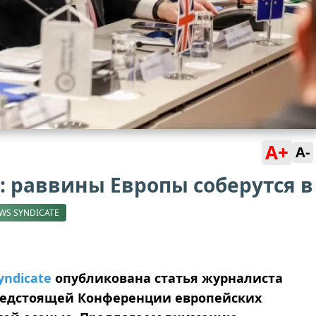
A+
A-
: раввины Европы соберутся в
EWS SYNDICATE
yndicate
опубликована статья журналиста
редстоящей Конференции европейских