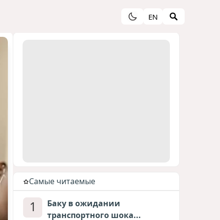
EN
Cамые читаемые
1
Баку в ожидании
транспортного шока...