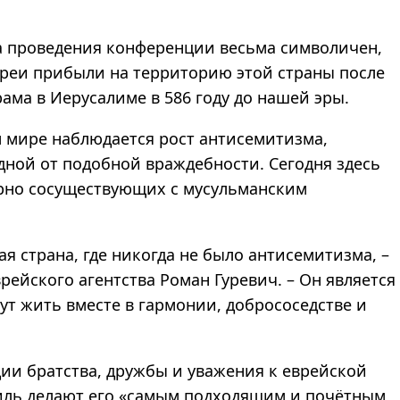
а проведения конференции весьма символичен,
вреи прибыли на территорию этой страны после
ма в Иерусалиме в 586 году до нашей эры.
ём мире наблюдается рост антисемитизма,
дной от подобной враждебности. Сегодня здесь
ирно сосуществующих с мусульманским
я страна, где никогда не было антисемитизма, –
рейского агентства Роман Гуревич. – Он является
ут жить вместе в гармонии, добрососедстве и
ии братства, дружбы и уважения к еврейской
аиль делают его «самым подходящим и почётным