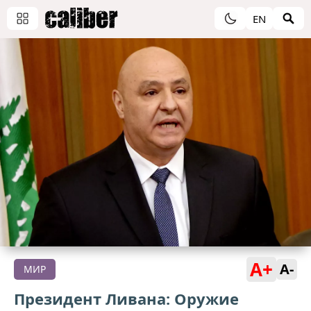
EN
A+
A-
МИР
Президент Ливана: Оружие