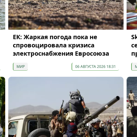
ЕК: Жаркая погода пока не
S
спровоцировала кризиса
с
электроснабжения Евросоюза
п
МИР
06 АВГУСТА 2026 18:31