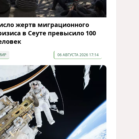
исло жертв миграционного
ризиса в Сеуте превысило 100
еловек
МИР
06 АВГУСТА 2026 17:14