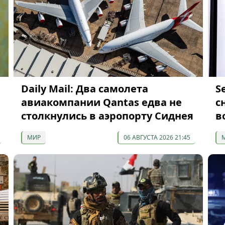
Daily Mail: Два самолета
S
ы
авиакомпании Qantas едва не
с
столкнулись в аэропорту Сиднея
в
МИР
06 АВГУСТА 2026 21:45