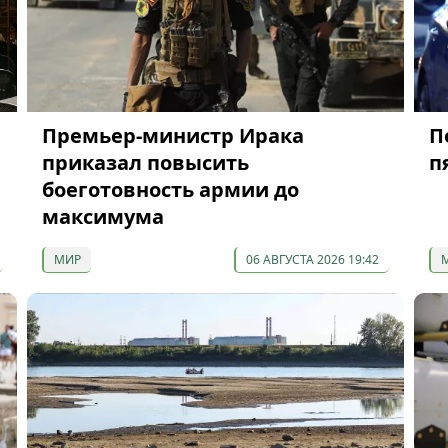
Премьер-министр Ирака
П
приказал повысить
п
боеготовность армии до
максимума
МИР
06 АВГУСТА 2026 19:42