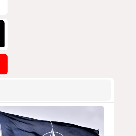
ПОЧЕМУ ИЮЛЬСКИЕ ИТОГИ НЕ ДАЮТ
КИЕВУ ПОВОДОВ ДЛЯ ОПТИМИЗМА?
2030
03 Августа 2026 12:30
9
Асимметрия совести: когда
философия не выдерживает
проверки
ДОСТОЙНЫЙ ОТВЕТ КЫРЛЫКОВАЛЫ
НА АНТИАЗЕРБАЙДЖАНСКИЙ
ДЕМАРШ ТАЛЕБА
1941
05 Августа 2026 11:49
10
Стена в океане
КИТАЙ ПРОВЕЛ УЧЕНИЯ В ЮЖНО-
КИТАЙСКОМ МОРЕ
1929
03 Августа 2026 20:23