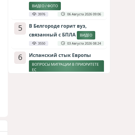
ВИДЕО / ФОТО
3976
06 Августа 2026 09:06
5
В Белгороде горит вуз,
связанный с БПЛА
ВИДЕО
3550
03 Августа 2026 08:24
6
Испанский стык Европы
ВОПРОСЫ МИГРАЦИИ В ПРИОРИТЕТЕ
ЕС
2900
04 Августа 2026 17:31
7
Дедлайн от Зеленского
ЗАКОНЧИТСЯ ЛИ ВОЙНА К ЗИМЕ?
2666
04 Августа 2026 19:46
8
Россия продвигается,
проблемы Украины
нарастают