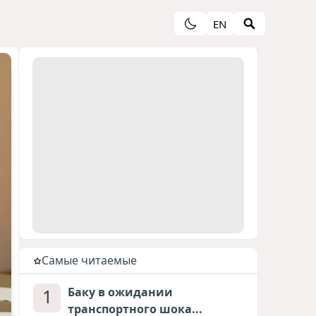
EN
Cамые читаемые
1
Баку в ожидании
транспортного шока...