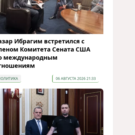
азар Ибрагим встретился с
леном Комитета Сената США
о международным
тношениям
ПОЛИТИКА
06 АВГУСТА 2026 21:33