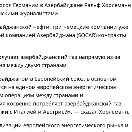
 посол Германии в Азербайджане Ральф Хорлеманн
нскими журналистами.
байджанской нефти, три немецкие компании уже
ой компанией Азербайджана (SOCAR) контракты
олучает азербайджанский газ напрямую из-за
ия между двумя странами.
рбайджаном в Европейский союз, в основном
ется на едином европейском энергетическом
м операциям между странами и
я косвенно потребляет азербайджанский газ,
ки с Италией и Австрией», — сказал Хорлеманн.
билизации европейского энергетического рынка и