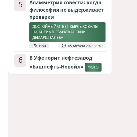
5
Асимметрия совести: когда
философия не выдерживает
проверки
ДОСТОЙНЫЙ ОТВЕТ КЫРЛЫКОВАЛЫ
НА АНТИАЗЕРБАЙДЖАНСКИЙ
ДЕМАРШ ТАЛЕБА
1994
05 Августа 2026 11:49
6
В Уфе горит нефтезавод
«Башнефть-Новойл»
ФОТО
1855
05 Августа 2026 12:53
7
Атлантический щит: Дания
ставит на Фареры в
большой игре за Арктику
СТАТЬЯ МАТАНАТ НАСИБОВОЙ
1657
05 Августа 2026 08:26
8
Европарламент без маски