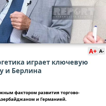
A+
A-
ргетика играет ключевую
у и Берлина
ажным фактором развития торгово-
Азербайджаном и Германией.