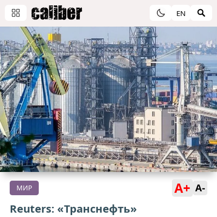
EN
A+
A-
МИР
Reuters: «Транснефть»