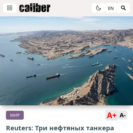
EN
A+
A-
МИР
Reuters: Три нефтяных танкера