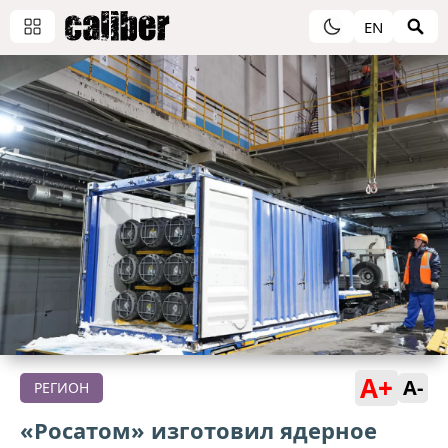
EN
A+
A-
РЕГИОН
«Росатом» изготовил ядерное