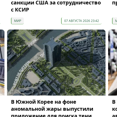
санкции США за сотрудничество
п
с КСИР
МИР
07 АВГУСТА 2026 23:42
В Южной Корее на фоне
В
аномальной жары выпустили
к
приложение для поиска тени
а