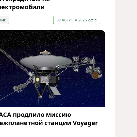
лектромобили
МИР
07 АВГУСТА 2026 22:15
АСА продлило миссию
ежпланетной станции Voyager