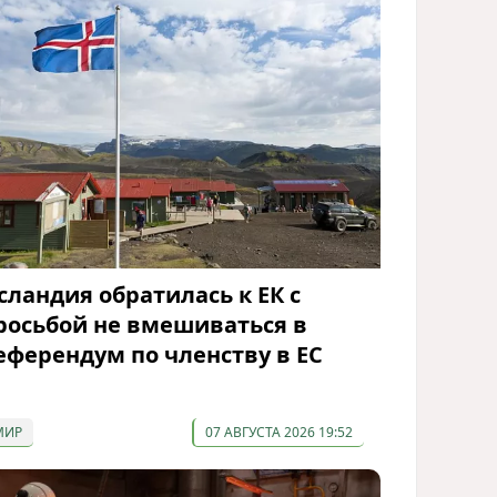
сландия обратилась к ЕК с
росьбой не вмешиваться в
еферендум по членству в ЕС
МИР
07 АВГУСТА 2026 19:52