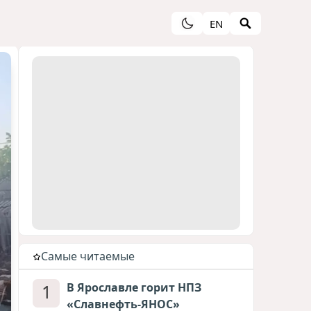
EN
Cамые читаемые
1
В Ярославле горит НПЗ
«Славнефть-ЯНОС»