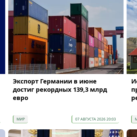
Экспорт Германии в июне
И
достиг рекордных 139,3 млрд
п
евро
р
МИР
07 АВГУСТА 2026 20:03