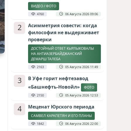
ВИДЕО / ФОТО
4760
06 Августа 2026 09:06
2
Асимметрия совести: когда
философия не выдерживает
проверки
ДОСТОЙНЫЙ ОТВЕТ КЫРЛЫКОВАЛЫ
НА АНТИАЗЕРБАЙДЖАНСКИЙ
ДЕМАРШ ТАЛЕБА
2163
05 Августа 2026 11:49
3
В Уфе горит нефтезавод
«Башнефть-Новойл»
ФОТО
2150
05 Августа 2026 12:53
4
Меценат Юрского периода
САМВЕЛ КАРАПЕТЯН И ЕГО ПЛАНЫ
1842
06 Августа 2026 22:00