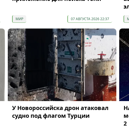
э
МИР
07 АВГУСТА 2026 22:37
У Новороссийска дрон атаковал
Н
судно под флагом Турции
м
2