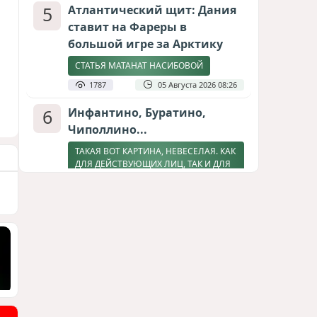
5
Атлантический щит: Дания
ставит на Фареры в
большой игре за Арктику
СТАТЬЯ МАТАНАТ НАСИБОВОЙ
1787
05 Августа 2026 08:26
6
Инфантино, Буратино,
Чиполлино...
ТАКАЯ ВОТ КАРТИНА, НЕВЕСЕЛАЯ. КАК
ДЛЯ ДЕЙСТВУЮЩИХ ЛИЦ, ТАК И ДЛЯ
ЗРИТЕЛЕЙ
1519
05 Августа 2026 10:15
7
Зять главкома ВКС РФ погиб
при взрыве у ресторана в
Москве
ВИДЕО / ФОТО
1253
05 Августа 2026 16:31
8
Тень биткоина над Грузией: