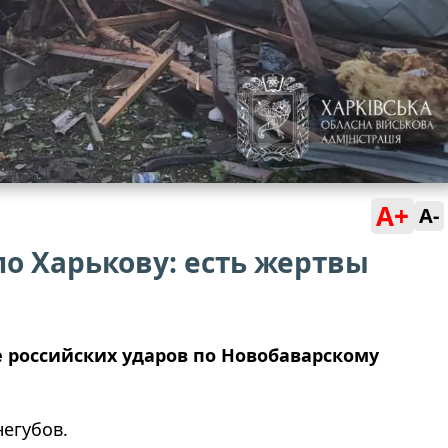
A+
A-
по Харькову: есть жертвы
е российских ударов по Новобаварскому
негубов.