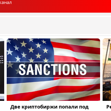
канал
Две криптобиржи попали под
P