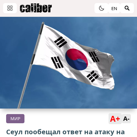
EN
A+
A-
МИР
Сеул пообещал ответ на атаку на