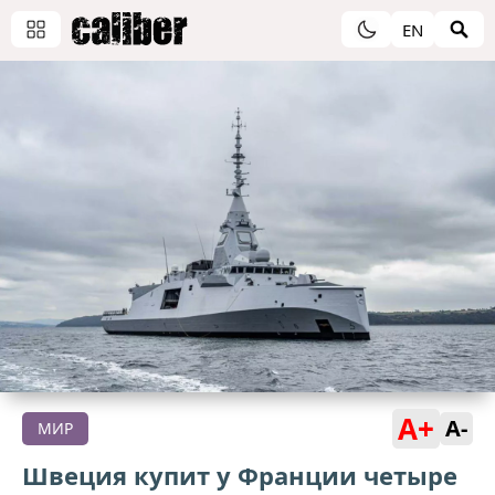
EN
A+
A-
МИР
Швеция купит у Франции четыре