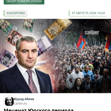
ОБЗОР ТЕЙМУРА АТАЕВА
АНАЛИТИКА
07 АВГУСТА 2026 10:24
Мурад Абиев
Caliber.Az
Меценат Юрского периода