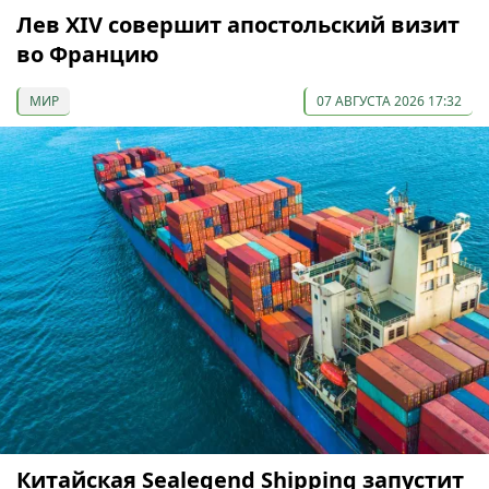
Лев XIV совершит апостольский визит
во Францию
МИР
07 АВГУСТА 2026 17:32
Китайская Sealegend Shipping запустит