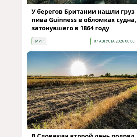
У берегов Британии нашли груз
пива Guinness в обломках судна,
затонувшего в 1864 году
МИР
07 АВГУСТА 2026 00:00
В Словакии второй день подряд