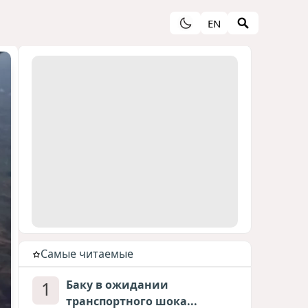
EN
Cамые читаемые
1
Баку в ожидании
транспортного шока...