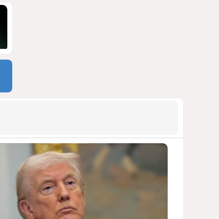
АРМЯНСКОЕ ЛОББИ, РОССИЙСКИЙ
СЛЕД И КРИЗИС ЕВРОПЕЙСКОЙ
МОРАЛИ
1440
04 Августа 2026 14:14
9
Зять главкома ВКС РФ погиб
при взрыве у ресторана в
Москве
ВИДЕО / ФОТО
1120
05 Августа 2026 16:31
10
Тень биткоина над Грузией:
блэкауты и проблемы
майнинга
СТАТЬЯ ВЛАДИМИРА ЦХВЕДИАНИ
1016
05 Августа 2026 17:46