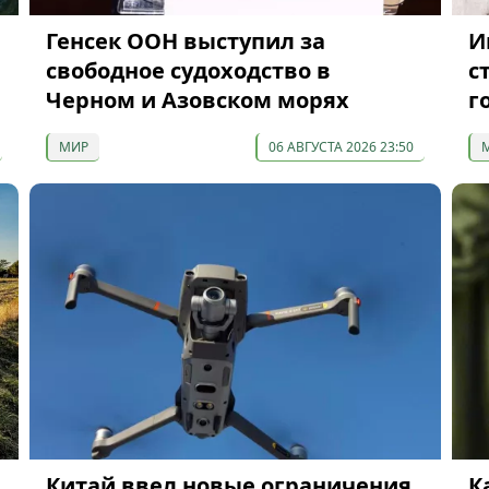
Генсек ООН выступил за
И
свободное судоходство в
с
Черном и Азовском морях
г
МИР
06 АВГУСТА 2026 23:50
Китай ввел новые ограничения
К