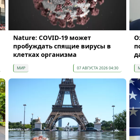
Nature: COVID-19 может
О
пробуждать спящие вирусы в
п
клетках организма
д
МИР
07 АВГУСТА 2026 04:30