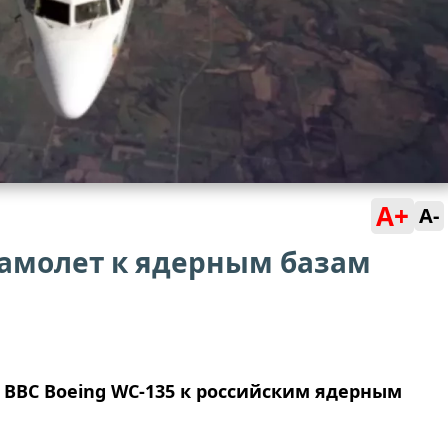
A+
A-
амолет к ядерным базам
ВВС Boeing WC-135 к российским ядерным