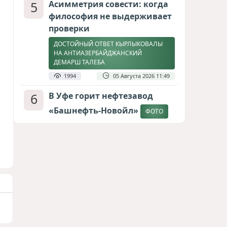
5
Асимметрия совести: когда
философия не выдерживает
проверки
ДОСТОЙНЫЙ ОТВЕТ КЫРЛЫКОВАЛЫ
НА АНТИАЗЕРБАЙДЖАНСКИЙ
ДЕМАРШ ТАЛЕБА
1994
05 Августа 2026 11:49
6
В Уфе горит нефтезавод
«Башнефть-Новойл»
ФОТО
1854
05 Августа 2026 12:53
7
Атлантический щит: Дания
ставит на Фареры в
большой игре за Арктику
СТАТЬЯ МАТАНАТ НАСИБОВОЙ
1657
05 Августа 2026 08:26
8
Европарламент без маски