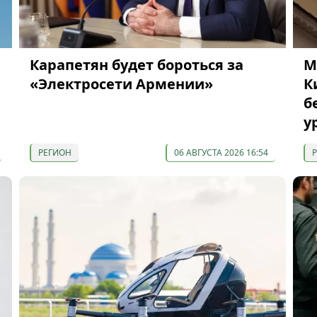
Карапетян будет бороться за
М
«Электросети Армении»
К
б
у
РЕГИОН
06 АВГУСТА 2026 16:54