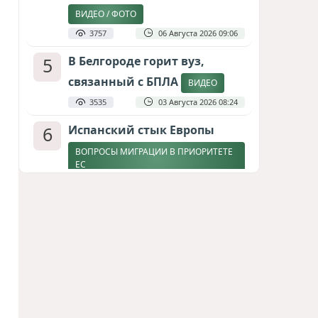
ВИДЕО / ФОТО
3757
06 Августа 2026 09:06
5
В Белгороде горит вуз,
связанный с БПЛА
ВИДЕО
3535
03 Августа 2026 08:24
6
Испанский стык Европы
ВОПРОСЫ МИГРАЦИИ В ПРИОРИТЕТЕ
ЕС
2888
04 Августа 2026 17:31
7
Дедлайн от Зеленского
ЗАКОНЧИТСЯ ЛИ ВОЙНА К ЗИМЕ?
2651
04 Августа 2026 19:46
8
Россия продвигается,
проблемы Украины
нарастают