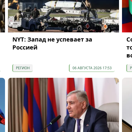
NYT: Запад не успевает за
С
Россией
т
в
РЕГИОН
06 АВГУСТА 2026 17:53