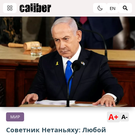
EN
A+
A-
МИР
Советник Нетаньяху: Любой