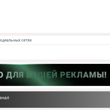
оциальных сетях
анал