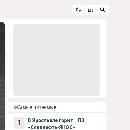
EN
Cамые читаемые
1
В Ярославле горит НПЗ
«Славнефть-ЯНОС»