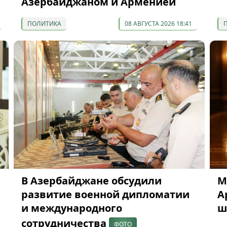
Азербайджаном и Арменией
ПОЛИТИКА
08 АВГУСТА 2026 18:41
В Азербайджане обсудили
М
развитие военной дипломатии
А
и международного
ш
сотрудничества
ФОТО