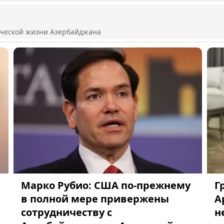
ической жизни Азербайджана
Марко Рубио: США по-прежнему
Г
в полной мере привержены
А
сотрудничеству с
н