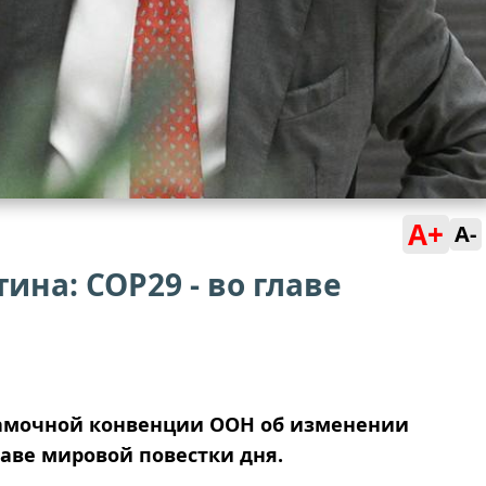
A+
A-
ина: COP29 - во главе
Рамочной конвенции ООН об изменении
лаве мировой повестки дня.