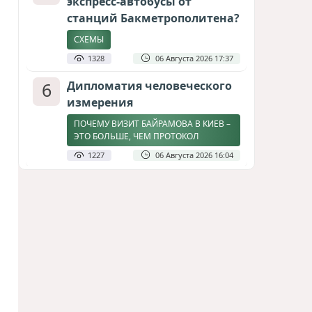
экспресс-автобусы от
станций Бакметрополитена?
СХЕМЫ
1328
06 Августа 2026 17:37
6
Дипломатия человеческого
измерения
ПОЧЕМУ ВИЗИТ БАЙРАМОВА В КИЕВ –
ЭТО БОЛЬШЕ, ЧЕМ ПРОТОКОЛ
1227
06 Августа 2026 16:04
7
Америка сворачивает
флаги: Вашингтон
сокращает свою
дипломатическую сеть
СТАТЬЯ МАТАНАТ НАСИБОВОЙ
1143
06 Августа 2026 10:21
8
Байрамов и Буданов