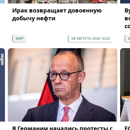
Ирак возвращает довоенную
В
добычу нефти
в
с
МИР
08 АВГУСТА 2026 16:42
В Германии начались протесты с
Е