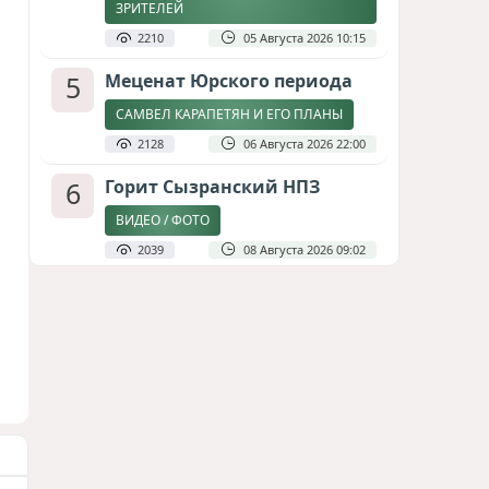
ЗРИТЕЛЕЙ
2210
05 Августа 2026 10:15
5
Меценат Юрского периода
САМВЕЛ КАРАПЕТЯН И ЕГО ПЛАНЫ
2128
06 Августа 2026 22:00
6
Горит Сызранский НПЗ
ВИДЕО / ФОТО
2039
08 Августа 2026 09:02
7
Атлантический щит: Дания
ставит на Фареры в
большой игре за Арктику
СТАТЬЯ МАТАНАТ НАСИБОВОЙ
1938
05 Августа 2026 08:26
8
Зять главкома ВКС РФ погиб
при взрыве у ресторана в