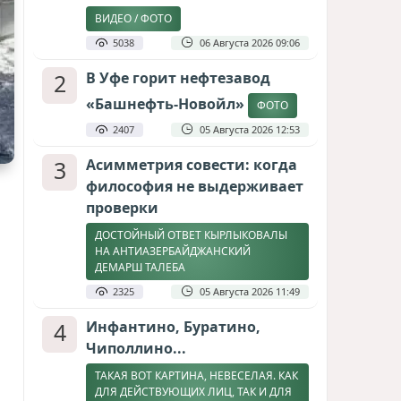
ВИДЕО / ФОТО
5038
06 Августа 2026 09:06
2
В Уфе горит нефтезавод
«Башнефть-Новойл»
ФОТО
2407
05 Августа 2026 12:53
3
Асимметрия совести: когда
философия не выдерживает
проверки
ДОСТОЙНЫЙ ОТВЕТ КЫРЛЫКОВАЛЫ
НА АНТИАЗЕРБАЙДЖАНСКИЙ
ДЕМАРШ ТАЛЕБА
2325
05 Августа 2026 11:49
4
Инфантино, Буратино,
Чиполлино...
ТАКАЯ ВОТ КАРТИНА, НЕВЕСЕЛАЯ. КАК
ДЛЯ ДЕЙСТВУЮЩИХ ЛИЦ, ТАК И ДЛЯ