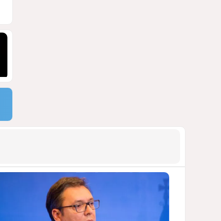
Москве
ВИДЕО / ФОТО
1434
05 Августа 2026 16:31
9
Стало известно, что построят
на месте снесённой
бакинской 14-этажки
ФОТО / ПОДРОБНОСТИ
1433
07 Августа 2026 10:34
10
Тень биткоина над Грузией:
блэкауты и проблемы
майнинга
СТАТЬЯ ВЛАДИМИРА ЦХВЕДИАНИ
1292
05 Августа 2026 17:46