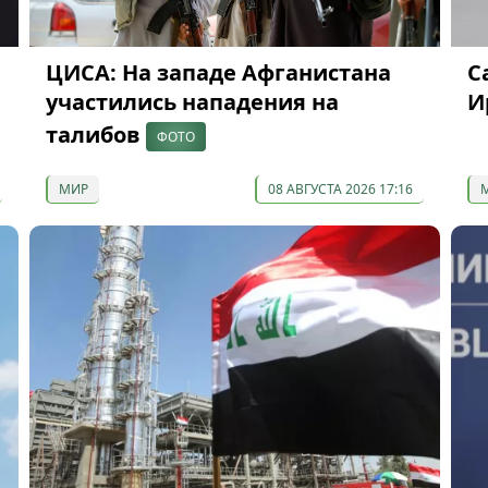
ЦИСА: На западе Афганистана
С
участились нападения на
И
талибов
ФОТО
МИР
08 АВГУСТА 2026 17:16