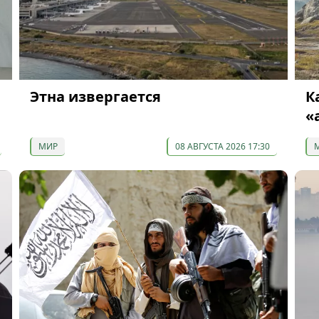
Этна извергается
К
«
МИР
08 АВГУСТА 2026 17:30