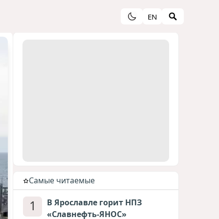
EN
Cамые читаемые
1
В Ярославле горит НПЗ
«Славнефть-ЯНОС»