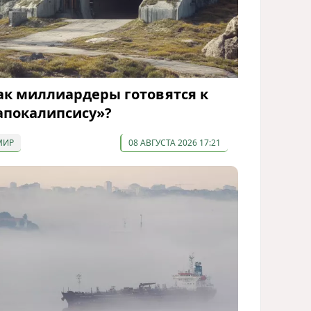
ак миллиардеры готовятся к
апокалипсису»?
МИР
08 АВГУСТА 2026 17:21