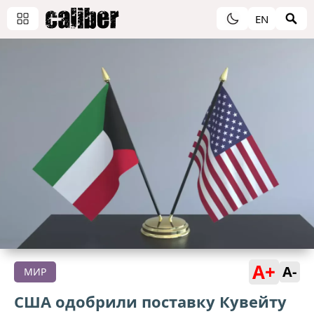
EN
A+
A-
МИР
США одобрили поставку Кувейту