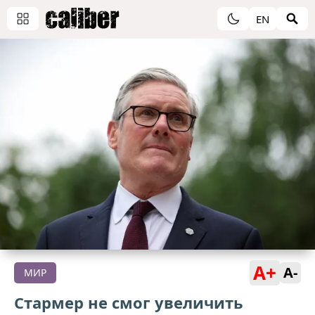
EN
A+
A-
МИР
Стармер не смог увеличить