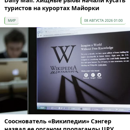
Daily Mail: Хищные рыбы начали кусать
туристов на курортах Майорки
МИР
08 АВГУСТА 2026 01:00
Сооснователь «Википедии» Сэнгер
назвал ее органом пропаганды ЦРУ