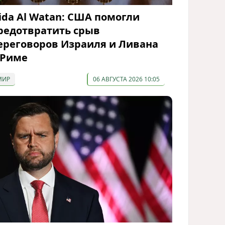
ida Al Watan: США помогли
редотвратить срыв
ереговоров Израиля и Ливана
 Риме
МИР
06 АВГУСТА 2026 10:05