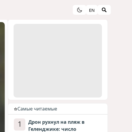
EN
Cамые читаемые
1
Дрон рухнул на пляж в
Геленджике: число