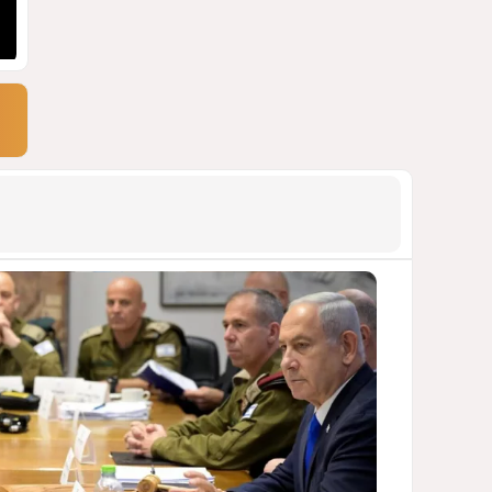
1847
03 Августа 2026 20:23
9
Асимметрия совести: когда
философия не выдерживает
проверки
ДОСТОЙНЫЙ ОТВЕТ КЫРЛЫКОВАЛЫ
НА АНТИАЗЕРБАЙДЖАНСКИЙ
ДЕМАРШ ТАЛЕБА
1805
05 Августа 2026 11:49
10
Россия продвигается,
проблемы Украины
нарастают
ПОЧЕМУ ИЮЛЬСКИЕ ИТОГИ НЕ ДАЮТ
КИЕВУ ПОВОДОВ ДЛЯ ОПТИМИЗМА?
1772
03 Августа 2026 12:30