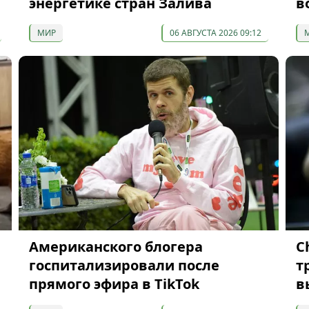
энергетике стран Залива
в
МИР
06 АВГУСТА 2026 09:12
Американского блогера
C
госпитализировали после
т
прямого эфира в TikTok
в