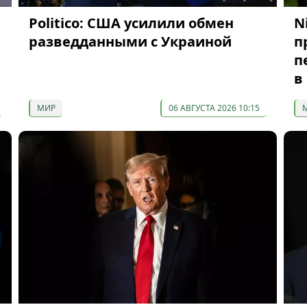
Politico: США усилили обмен
N
разведданными с Украиной
п
п
в
МИР
06 АВГУСТА 2026 10:15