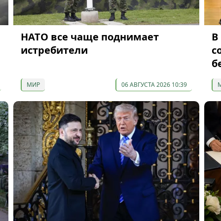
НАТО все чаще поднимает
В
истребители
с
б
МИР
06 АВГУСТА 2026 10:39