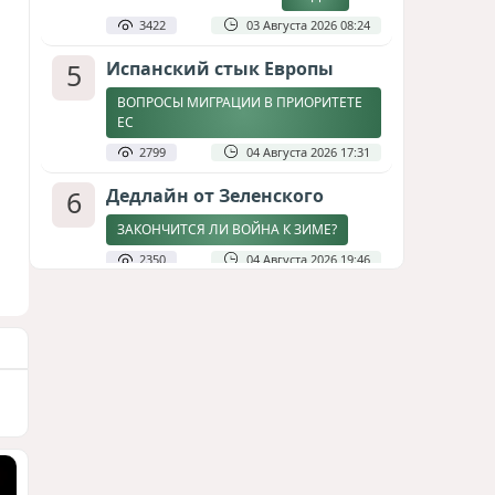
3422
03 Августа 2026 08:24
5
Испанский стык Европы
ВОПРОСЫ МИГРАЦИИ В ПРИОРИТЕТЕ
ЕС
2799
04 Августа 2026 17:31
6
Дедлайн от Зеленского
ЗАКОНЧИТСЯ ЛИ ВОЙНА К ЗИМЕ?
2350
04 Августа 2026 19:46
7
В Ярославле горит НПЗ
«Славнефть-ЯНОС»
ВИДЕО / ФОТО
2009
06 Августа 2026 09:06
8
Стена в океане
КИТАЙ ПРОВЕЛ УЧЕНИЯ В ЮЖНО-
КИТАЙСКОМ МОРЕ