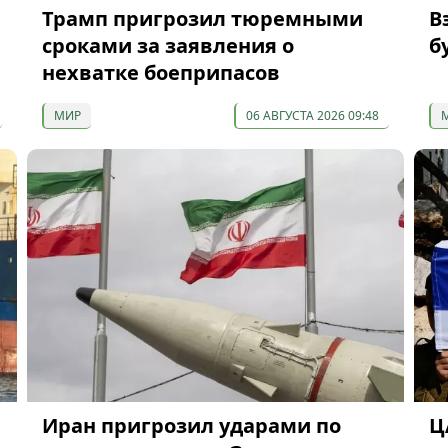
Трамп пригрозил тюремными
В
сроками за заявления о
б
нехватке боеприпасов
МИР
06 АВГУСТА 2026 09:48
Иран пригрозил ударами по
Ц