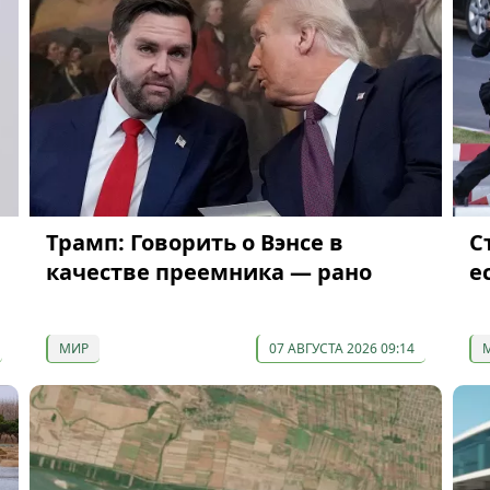
Трамп: Говорить о Вэнсе в
С
качестве преемника — рано
е
МИР
07 АВГУСТА 2026 09:14