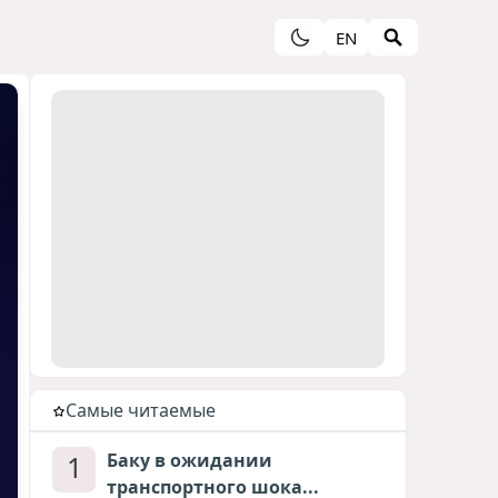
EN
Cамые читаемые
1
Баку в ожидании
транспортного шока...