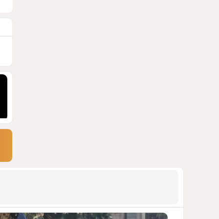
АРМЯНСКОЕ ЛОББИ, РОССИЙСКИЙ
СЛЕД И КРИЗИС ЕВРОПЕЙСКОЙ
МОРАЛИ
1509
04 Августа 2026 14:14
9
Инфантино, Буратино,
Чиполлино...
ТАКАЯ ВОТ КАРТИНА, НЕВЕСЕЛАЯ. КАК
ДЛЯ ДЕЙСТВУЮЩИХ ЛИЦ, ТАК И ДЛЯ
ЗРИТЕЛЕЙ
1177
05 Августа 2026 10:15
10
Зять главкома ВКС РФ погиб
при взрыве у ресторана в
Москве
ВИДЕО / ФОТО
1157
05 Августа 2026 16:31