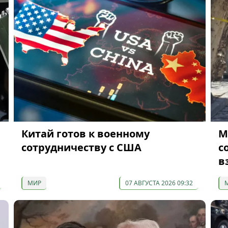
Китай готов к военному
М
сотрудничеству с США
с
в
МИР
07 АВГУСТА 2026 09:32