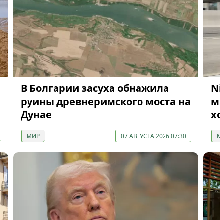
В Болгарии засуха обнажила
N
руины древнеримского моста на
м
Дунае
х
МИР
07 АВГУСТА 2026 07:30