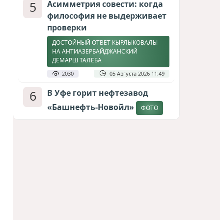
5
Асимметрия совести: когда
философия не выдерживает
проверки
ДОСТОЙНЫЙ ОТВЕТ КЫРЛЫКОВАЛЫ
НА АНТИАЗЕРБАЙДЖАНСКИЙ
ДЕМАРШ ТАЛЕБА
2030
05 Августа 2026 11:49
6
В Уфе горит нефтезавод
«Башнефть-Новойл»
ФОТО
1915
05 Августа 2026 12:53
7
Атлантический щит: Дания
ставит на Фареры в
большой игре за Арктику
СТАТЬЯ МАТАНАТ НАСИБОВОЙ
1686
05 Августа 2026 08:26
8
Европарламент без маски