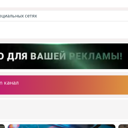
оциальных сетях
m канал