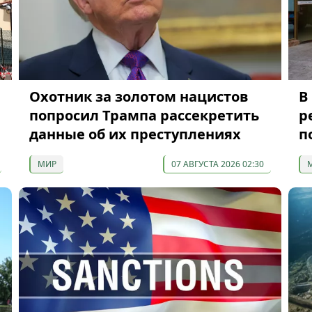
Охотник за золотом нацистов
В
попросил Трампа рассекретить
р
данные об их преступлениях
п
МИР
07 АВГУСТА 2026 02:30