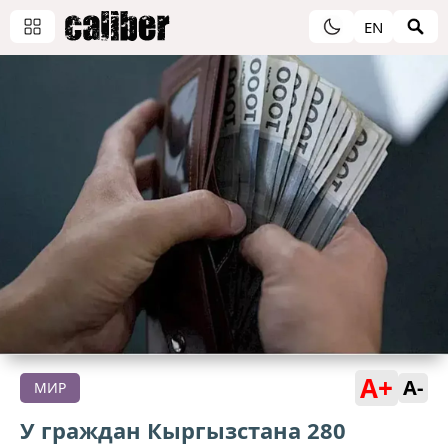
EN
A+
A-
МИР
У граждан Кыргызстана 280