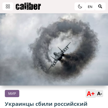
EN
A+
A-
МИР
Украинцы сбили российский