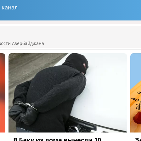
 канал
вости Азербайджана
В Баку из дома вынесли 10
З