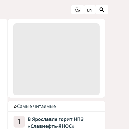
EN
Cамые читаемые
1
В Ярославле горит НПЗ
«Славнефть-ЯНОС»