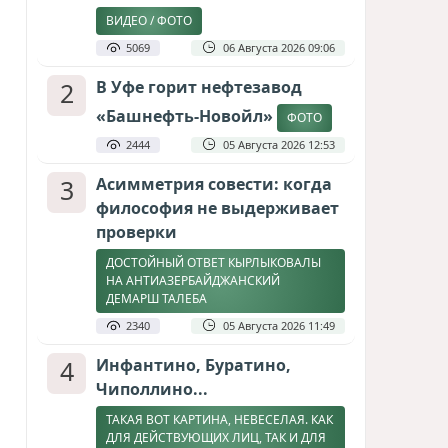
ВИДЕО / ФОТО
5069
06 Августа 2026 09:06
2
В Уфе горит нефтезавод
«Башнефть-Новойл»
ФОТО
2444
05 Августа 2026 12:53
3
Асимметрия совести: когда
философия не выдерживает
проверки
ДОСТОЙНЫЙ ОТВЕТ КЫРЛЫКОВАЛЫ
НА АНТИАЗЕРБАЙДЖАНСКИЙ
ДЕМАРШ ТАЛЕБА
2340
05 Августа 2026 11:49
4
Инфантино, Буратино,
Чиполлино...
ТАКАЯ ВОТ КАРТИНА, НЕВЕСЕЛАЯ. КАК
ДЛЯ ДЕЙСТВУЮЩИХ ЛИЦ, ТАК И ДЛЯ