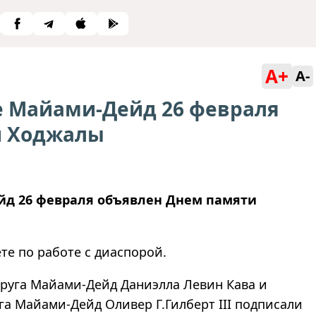
A+
A-
е Майами-Дейд 26 февраля
и Ходжалы
йд 26 февраля объявлен Днем памяти
те по работе с диаспорой.
округа Майами-Дейд Даниэлла Левин Кава и
га Майами-Дейд Оливер Г.Гилберт III подписали