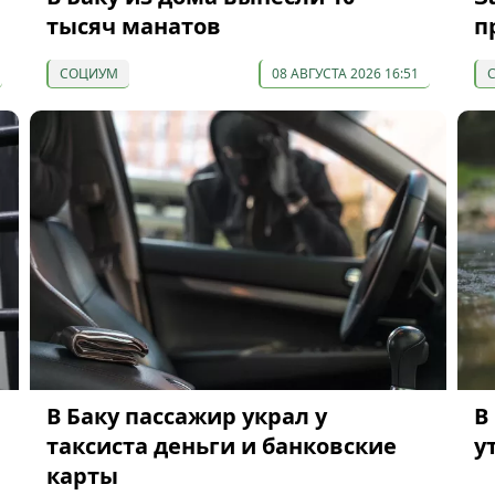
тысяч манатов
п
СОЦИУМ
08 АВГУСТА 2026 16:51
В Баку пассажир украл у
В
таксиста деньги и банковские
у
карты