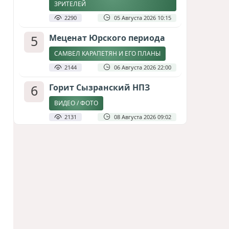
ЗРИТЕЛЕЙ
2290
05 Августа 2026 10:15
5
Меценат Юрского периода
САМВЕЛ КАРАПЕТЯН И ЕГО ПЛАНЫ
2144
06 Августа 2026 22:00
6
Горит Сызранский НПЗ
ВИДЕО / ФОТО
2131
08 Августа 2026 09:02
7
Атлантический щит: Дания
ставит на Фареры в
большой игре за Арктику
СТАТЬЯ МАТАНАТ НАСИБОВОЙ
1949
05 Августа 2026 08:26
8
Стало известно, что построят
на месте снесённой