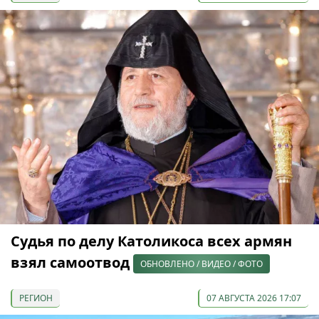
Судья по делу Католикоса всех армян
взял самоотвод
ОБНОВЛЕНО / ВИДЕО / ФОТО
РЕГИОН
07 АВГУСТА 2026 17:07