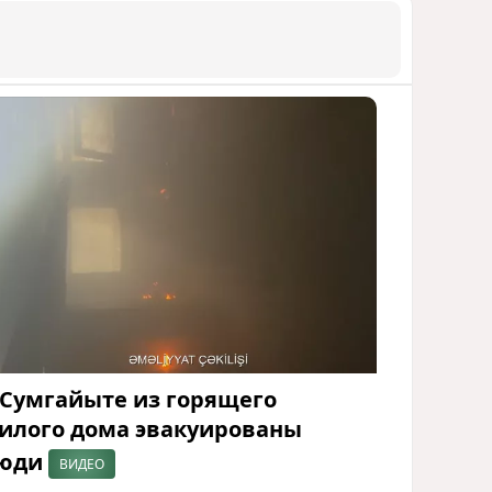
 Сумгайыте из горящего
илого дома эвакуированы
юди
ВИДЕО