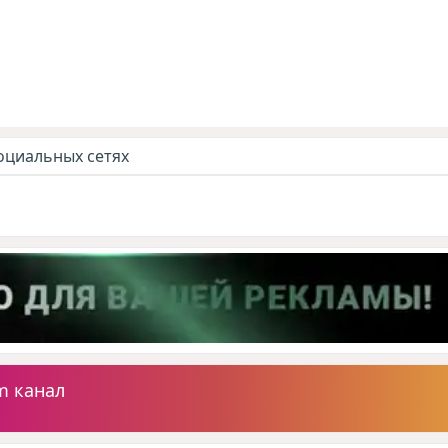
оциальных сетях
m канал