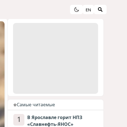
EN
Cамые читаемые
1
В Ярославле горит НПЗ
«Славнефть-ЯНОС»