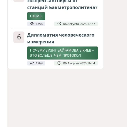
экспресс-автобусы от
станций Бакметрополитена?
СХЕМЫ
1356
06 Августа 2026 17:37
6
Дипломатия человеческого
измерения
ПОЧЕМУ ВИЗИТ БАЙРАМОВА В КИЕВ –
ЭТО БОЛЬШЕ, ЧЕМ ПРОТОКОЛ
1269
06 Августа 2026 16:04
7
Затоплен участок
строящейся в Баку новой
трассы
СТРОЙКА ПРИОСТАНОВЛЕНА / ВИДЕО
1268
08 Августа 2026 11:17
8
Америка сворачивает
флаги: Вашингтон