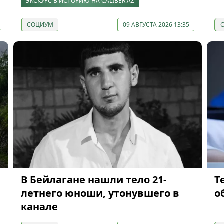
ЭКСКУРС В ИСТОРИЮ НА CALIBER.AZ
СОЦИУМ
09 АВГУСТА 2026 13:35
В Бейлагане нашли тело 21-
Т
летнего юноши, утонувшего в
о
канале