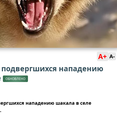
A+
A-
 подвергшихся нападению
е
ОБНОВЛЕНО
вергшихся нападению шакала в селе
.