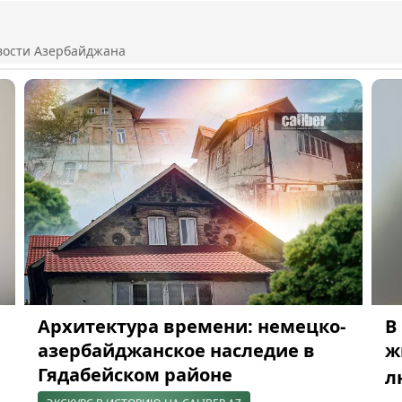
вости Азербайджана
Архитектура времени: немецко-
В
азербайджанское наследие в
ж
Гядабейском районе
л