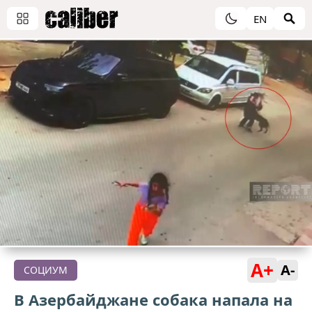
EN
A+
A-
СОЦИУМ
В Азербайджане собака напала на