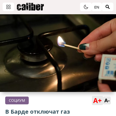
EN
A+
A-
СОЦИУМ
В Барде отключат газ