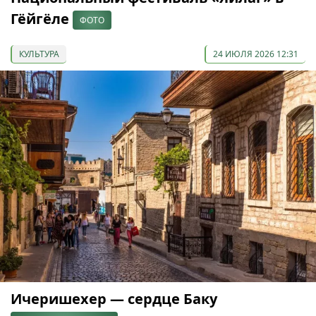
Гёйгёле
ФОТО
КУЛЬТУРА
24 ИЮЛЯ 2026 12:31
Ичеришехер — сердце Баку