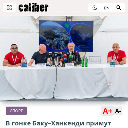
EN
A+
A-
СПОРТ
В гонке Баку–Ханкенди примут