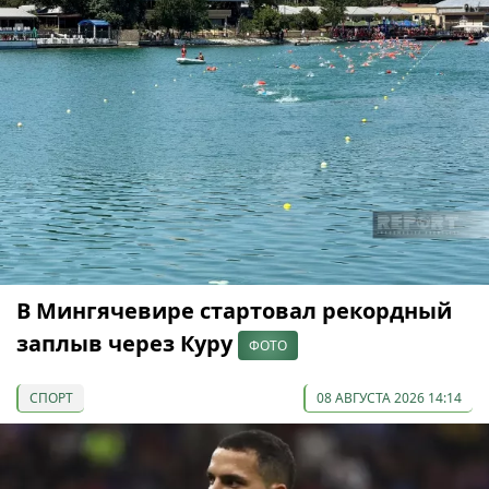
В Мингячевире стартовал рекордный
заплыв через Куру
ФОТО
СПОРТ
08 АВГУСТА 2026 14:14