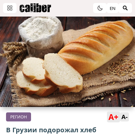
EN
A+
A-
РЕГИОН
В Грузии подорожал хлеб