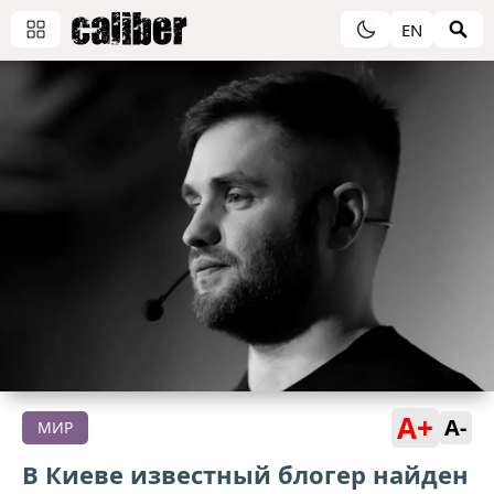
EN
A+
A-
МИР
В Киеве известный блогер найден