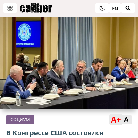
EN
A+
A-
СОЦИУМ
В Конгрессе США состоялся