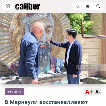
EN
A+
A-
РЕГИОН
В Марнеули восстанавливают