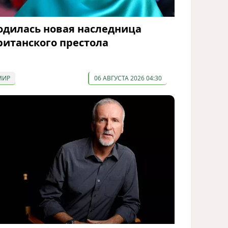
одилась новая наследница
ританского престола
МИР
06 АВГУСТА 2026 04:30