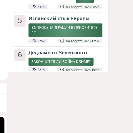
3375
03 Августа 2026 08:24
5
Испанский стык Европы
ВОПРОСЫ МИГРАЦИИ В ПРИОРИТЕТЕ
ЕС
2752
04 Августа 2026 17:31
6
Дедлайн от Зеленского
ЗАКОНЧИТСЯ ЛИ ВОЙНА К ЗИМЕ?
2218
04 Августа 2026 19:46
7
Стена в океане
КИТАЙ ПРОВЕЛ УЧЕНИЯ В ЮЖНО-
КИТАЙСКОМ МОРЕ
1821
03 Августа 2026 20:23
8
Асимметрия совести: когда
философия не выдерживает
проверки