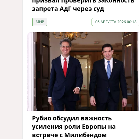
призвал проверить законность
запрета АдГ через суд
МИР
06 АВГУСТА 2026 00:18
Рубио обсудил важность
усиления роли Европы на
встрече с Милибэндом