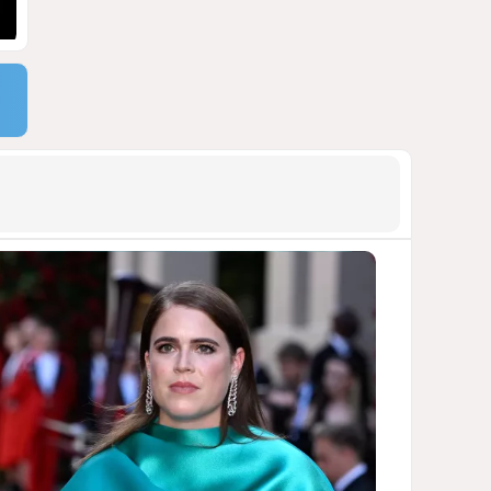
ДОСТОЙНЫЙ ОТВЕТ КЫРЛЫКОВАЛЫ
НА АНТИАЗЕРБАЙДЖАНСКИЙ
ДЕМАРШ ТАЛЕБА
1724
05 Августа 2026 11:49
9
Россия продвигается,
проблемы Украины
нарастают
ПОЧЕМУ ИЮЛЬСКИЕ ИТОГИ НЕ ДАЮТ
КИЕВУ ПОВОДОВ ДЛЯ ОПТИМИЗМА?
1653
03 Августа 2026 12:30
10
Атлантический щит: Дания
ставит на Фареры в
большой игре за Арктику
СТАТЬЯ МАТАНАТ НАСИБОВОЙ
1549
05 Августа 2026 08:26