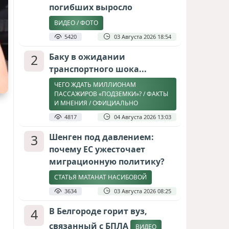
погибших выросло
ВИДЕО / ФОТО
5420
03 Августа 2026 18:54
2
Баку в ожидании
транспортного шока...
ЧЕГО ЖДАТЬ МИЛЛИОНАМ
ПАССАЖИРОВ «ПОДЗЕМКИ»? / ФАКТЫ
И МНЕНИЯ / ОФИЦИАЛЬНО
4817
04 Августа 2026 13:03
3
Шенген под давлением:
почему ЕС ужесточает
миграционную политику?
СТАТЬЯ МАТАНАТ НАСИБОВОЙ
3634
03 Августа 2026 08:25
4
В Белгороде горит вуз,
связанный с БПЛА
ВИДЕО