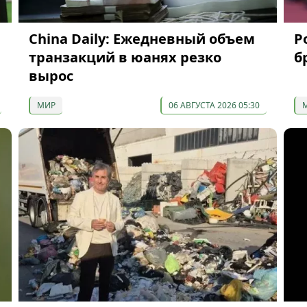
China Daily: Ежедневный объем
Р
транзакций в юанях резко
б
вырос
МИР
06 АВГУСТА 2026 05:30