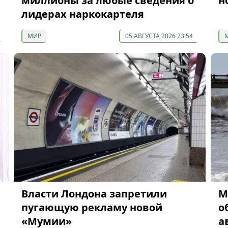
миллионы за любые сведения о
н
лидерах наркокартеля
МИР
05 АВГУСТА 2026 23:54
Власти Лондона запретили
М
пугающую рекламу новой
о
«Мумии»
а