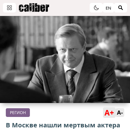
EN
A+
A-
РЕГИОН
В Москве нашли мертвым актера