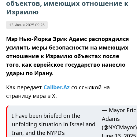
объектов, имеющих отношение к
Израилю
13 Июня 2025 09:26
Мэр Нью-Йорка Эрик Адамс распорядился
усилить меры безопасности на имеющих
отношение к Израилю объектах после
того, как еврейское государство нанесло
удары по Ирану.
Как передает
Caliber.Az
со ссылкой на
страницу мэра в Х.
— Mayor Eric
I have been briefed on the
Adams
unfolding situation in Israel and
(@NYCMayor)
Iran, and the NYPD’s
June 13, 2025