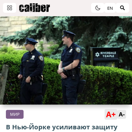
EN
A+
A-
МИР
В Нью-Йорке усиливают защиту