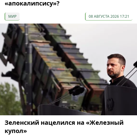
«апокалипсису»?
МИР
08 АВГУСТА 2026 17:21
Зеленский нацелился на «Железный
купол»