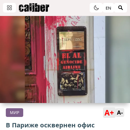
EN
A+
A-
МИР
В Париже осквернен офис