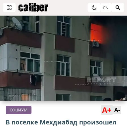
EN
A+
A-
СОЦИУМ
В поселке Мехдиабад произошел