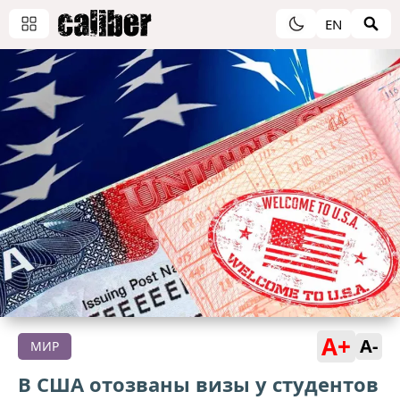
EN
A+
A-
МИР
В США отозваны визы у студентов