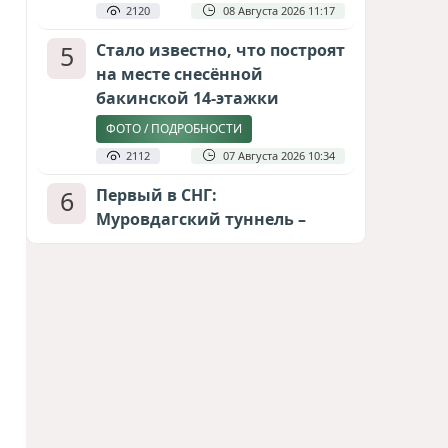
2120
08 Августа 2026 11:17
5
Стало известно, что построят
на месте снесённой
бакинской 14-этажки
ФОТО / ПОДРОБНОСТИ
2112
07 Августа 2026 10:34
6
Первый в СНГ:
Муровдагский туннель –
строительная гордость
Азербайджана
ФОТО
1993
08 Августа 2026 13:08
7
Архитектура времени:
немецко-азербайджанское
наследие в Гядабейском
районе
ЭКСКУРС В ИСТОРИЮ НА CALIBER.AZ