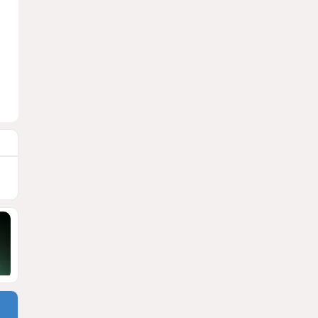
1729
09 Августа 2026 13:35
8
На этой бакинской улице
штрафуют за неверный
поворот
ФОТОФАКТ
1613
07 Августа 2026 17:42
9
География силы: почему
Ормузский пролив остается
главным козырем Ирана?
ЗАРУБЕЖНЫЕ ЭКСПЕРТЫ НА
CALIBER.AZ
1392
07 Августа 2026 08:30
10
Раскол по-
латиноамерикански
ЧТО СТОИТ ЗА ОБОСТРЕНИЕМ
ОТНОШЕНИЙ МЕЖДУ БРАЗИЛИЕЙ И
АРГЕНТИНОЙ?