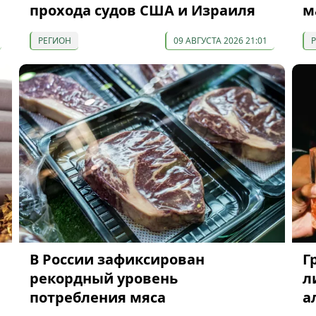
прохода судов США и Израиля
м
РЕГИОН
09 АВГУСТА 2026 21:01
В России зафиксирован
Г
рекордный уровень
л
потребления мяса
а