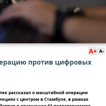
A+
A-
перацию против цифровых
лек рассказал о масштабной операции
инциях с центром в Стамбуле, в рамках
йствия в отношении 61 подозреваемого.