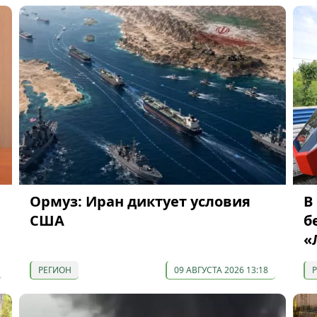
Ормуз: Иран диктует условия
В
е
США
б
«
РЕГИОН
09 АВГУСТА 2026 13:18