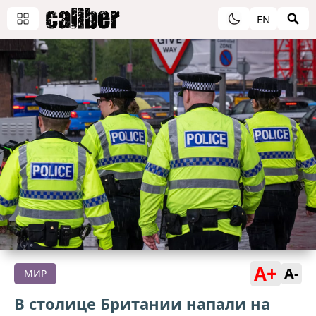
EN
A+
A-
МИР
В столице Британии напали на