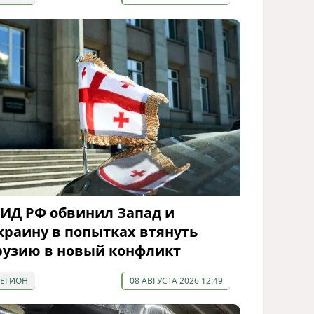
ИД РФ обвинил Запад и
краину в попытках втянуть
рузию в новый конфликт
РЕГИОН
08 АВГУСТА 2026 12:49