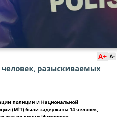
A+
A-
4 человек, разыскиваемых
рации полиции и Национальной
ции (MİT) были задержаны 14 человек,
зыске по линии Интерпола.