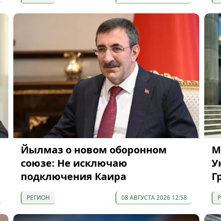
Йылмаз о новом оборонном
М
союзе: Не исключаю
У
подключения Каира
Г
РЕГИОН
08 АВГУСТА 2026 12:58