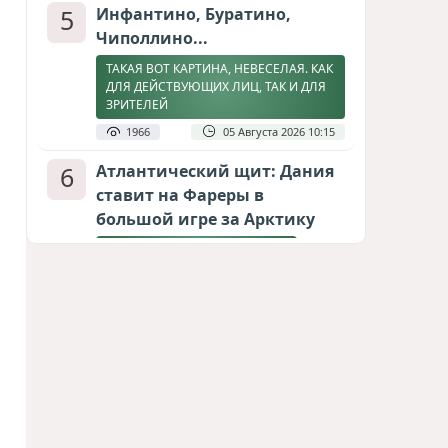
5
Инфантино, Буратино,
Чиполлино...
ТАКАЯ ВОТ КАРТИНА, НЕВЕСЕЛАЯ. КАК
ДЛЯ ДЕЙСТВУЮЩИХ ЛИЦ, ТАК И ДЛЯ
ЗРИТЕЛЕЙ
1966
05 Августа 2026 10:15
6
Атлантический щит: Дания
ставит на Фареры в
большой игре за Арктику
СТАТЬЯ МАТАНАТ НАСИБОВОЙ
1902
05 Августа 2026 08:26
7
Горит Сызранский НПЗ
ВИДЕО / ФОТО
1691
08 Августа 2026 09:02
8
Зять главкома ВКС РФ погиб
при взрыве у ресторана в