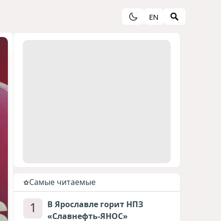
EN
Cамые читаемые
1
В Ярославле горит НПЗ
«Славнефть-ЯНОС»