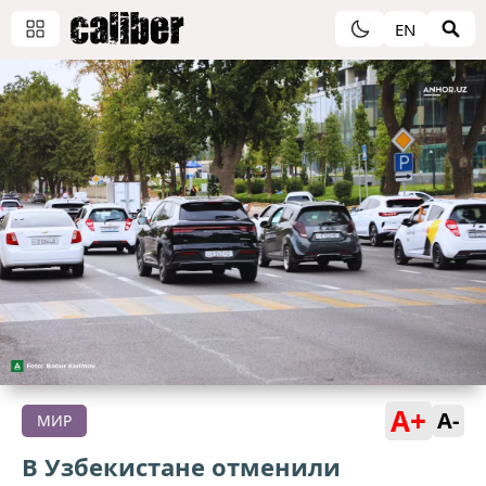
EN
A+
A-
МИР
В Узбекистане отменили