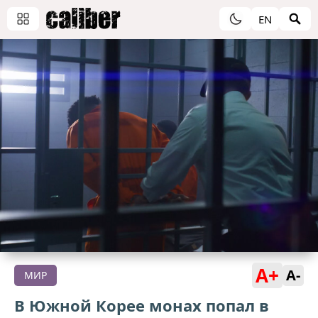
EN
A+
A-
МИР
В Южной Корее монах попал в