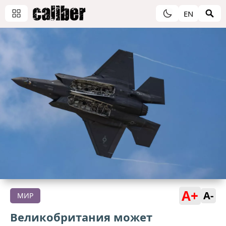
EN
A+
A-
МИР
Великобритания может