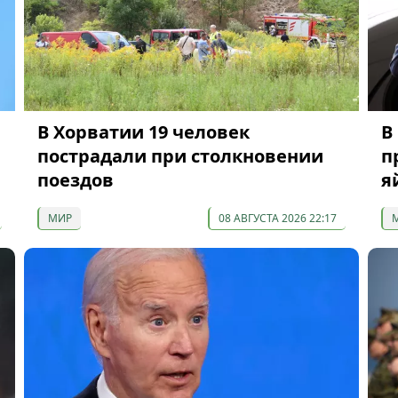
В Хорватии 19 человек
В
пострадали при столкновении
п
поездов
я
МИР
08 АВГУСТА 2026 22:17