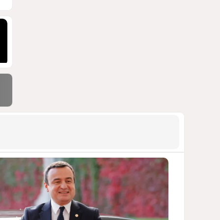
бакинской 14-этажки
ФОТО / ПОДРОБНОСТИ
1525
07 Августа 2026 10:34
9
Зять главкома ВКС РФ погиб
при взрыве у ресторана в
Москве
ВИДЕО / ФОТО
1480
05 Августа 2026 16:31
10
Тень биткоина над Грузией:
блэкауты и проблемы
майнинга
СТАТЬЯ ВЛАДИМИРА ЦХВЕДИАНИ
1356
05 Августа 2026 17:46