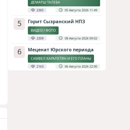
ДЕМАРШ ТАЛЕБА
2365
05 Августа 2026 11:49
5
Горит Сызранский НПЗ
ВИДЕО / ФОТО
2309
08 Августа 2026 09:02
6
Меценат Юрского периода
САМВЕЛ КАРАПЕТЯН И ЕГО ПЛАНЫ
2163
06 Августа 2026 22:00
7
Атлантический щит: Дания
ставит на Фареры в
большой игре за Арктику
СТАТЬЯ МАТАНАТ НАСИБОВОЙ
1966
05 Августа 2026 08:26
8
Стало известно, что построят
на месте снесённой