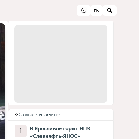
EN
Cамые читаемые
1
В Ярославле горит НПЗ
«Славнефть-ЯНОС»