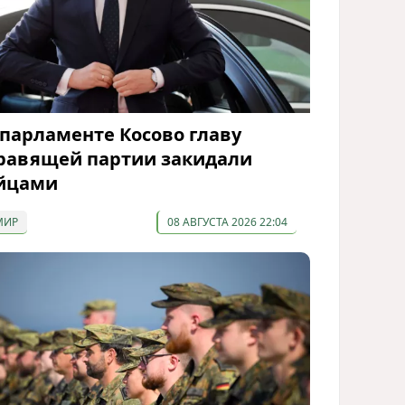
 парламенте Косово главу
равящей партии закидали
йцами
МИР
08 АВГУСТА 2026 22:04