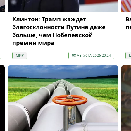
Клинтон: Трамп жаждет
В
благосклонности Путина даже
п
больше, чем Нобелевской
премии мира
МИР
08 АВГУСТА 2026 20:24